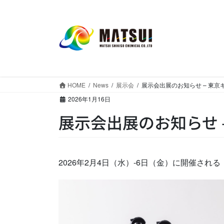
コ
ナ
ン
ビ
テ
ゲ
ン
ー
ツ
シ
へ
ョ
ス
ン
HOME
News
展示会
展示会出展のお知らせ – 東京
キ
に
2026年1月16日
ッ
移
プ
動
展示会出展のお知らせ –
2026年2月4日（水）-6日（金）に開催され