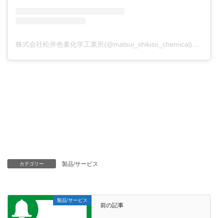
株
式会社松井色素化学工業所(@matsui_shikiso_chemical)がシェアした投稿
製品/サービス
カテゴリー
製品/サービス
前の記事