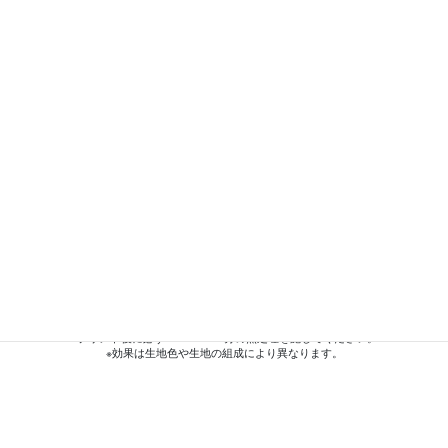
※この製品はフッ素系撥水剤を使用しています。
※プリント後に必ず150℃×2～3分の熱処理を施してください。
※効果は生地色や生地の組成により異なります。